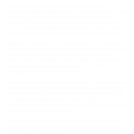
Wer ist nicht fasziniert von Fledermäusen? Kurz nach
Sonnenuntergang kommen sie aus
ihren
Verstecken hervor und
gehen fast lautlos mit akrobatischen Flugmanövern auf
Beutejagd. Ihre verborgene Lebensweise, ihre Fähigkeit zur
Echoortung, ihre Flugkünste, die Legenden, die sich um diese
fliegenden Säugetiere ranken – all das weckt unsere Neugier!
Was sind das eigentlich für Lebewesen? Wie schaffen sie
es, ihre Beute in vollkommender Dunkelheit zu orten und
zu fangen? Wo halten sie sich tagsüber auf, wohin
ziehen sie sich im Winter zurück? Welche Arten gibt es
in unserer unmittelbaren Nähe? Und wie steht es um die
Bestände dieser Fledermausarten?
Die Regensburger Kreisgruppe des LBV - Landesbund für
Vogel- und Naturschutz und der Naturwissenschaftliche
Verein Regensburg führen in den Jahren 2020 und 2021
das Bürgerbeteiligungsprojekt „NACHTAKTIV –
Fledermäuse in Regensburg“ durch, bei dem sich alles um
das Thema Fledermäuse dreht.
Hauptanliegen des Projekts ist es, einen Überblick über
die Fledermausvorkommen in der Stadt Regensburg zu
erhalten. Um herauszufinden, welche Fledermausarten